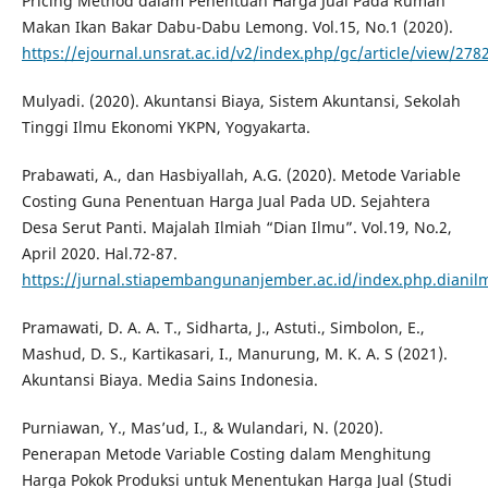
Pricing Method dalam Penentuan Harga Jual Pada Rumah
Makan Ikan Bakar Dabu-Dabu Lemong. Vol.15, No.1 (2020).
https://ejournal.unsrat.ac.id/v2/index.php/gc/article/view/27
Mulyadi. (2020). Akuntansi Biaya, Sistem Akuntansi, Sekolah
Tinggi Ilmu Ekonomi YKPN, Yogyakarta.
Prabawati, A., dan Hasbiyallah, A.G. (2020). Metode Variable
Costing Guna Penentuan Harga Jual Pada UD. Sejahtera
Desa Serut Panti. Majalah Ilmiah “Dian Ilmu”. Vol.19, No.2,
April 2020. Hal.72-87.
https://jurnal.stiapembangunanjember.ac.id/index.php.dianilm
Pramawati, D. A. A. T., Sidharta, J., Astuti., Simbolon, E.,
Mashud, D. S., Kartikasari, I., Manurung, M. K. A. S (2021).
Akuntansi Biaya. Media Sains Indonesia.
Purniawan, Y., Mas’ud, I., & Wulandari, N. (2020).
Penerapan Metode Variable Costing dalam Menghitung
Harga Pokok Produksi untuk Menentukan Harga Jual (Studi