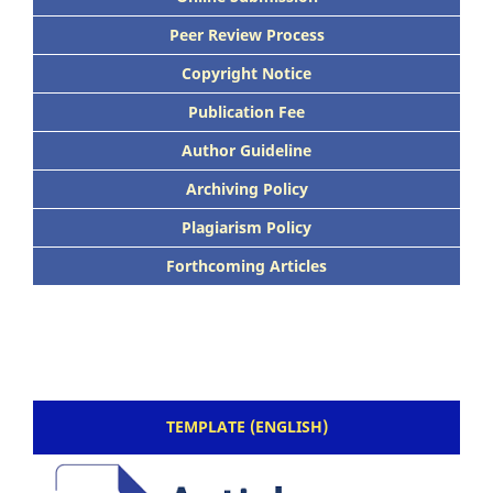
Peer Review Process
Copyright Notice
Publication Fee
Author Guideline
Archiving Policy
Plagiarism Policy
Forthcoming Articles
TEMPLATE (ENGLISH)