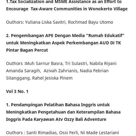
1.
Tax Socialization and MSME Assistance as an Effort to
Encourage
Tax-Aware Communities in Wonokerto Village
Outhors: Yuliana Liska Savitri, Rochmad Bayu Utomo
2.
Pengembangan APE Dengan Media “Rumah Edukatif”
untuk
Meningkatkan Aspek Perkembangan AUD Di TK
Pintar Bagan
Percut
Outhors :Muh Sarnur Basra, Tri Sulastri, Nabila Riyani
Amanda Saragih, Azivah Zahrianis, Nadia Febrian
Sitanggang, Rahel Jesiska Pinem
Vol 3 No. 1
1. Pendampingan Pelatihan Bahasa Inggris untuk
Meningkatkan Pengetahuan
dan Keterampilan Bahasa
Inggris Pada Karyawan Atv Ozzy Bali Adventure
Outhors : Santi Rimadias, Ossi Ferli, Ni Made Lestariani