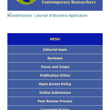
MENU
Editorial team
Reviewer
Focus and Scope
Publication Ethics
Open Access Policy
Online Submission
Peer Review Process
Copyright Notice